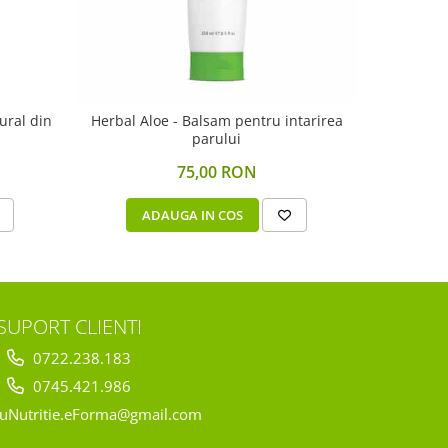
ural din
Herbal Aloe - Balsam pentru intarirea
parului
75,00 RON
ADAUGA IN COS
A
SUPORT CLIENTI
0722.238.183
0745.421.986
uNutritie.eForma@gmail.com