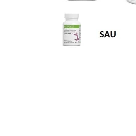
Scaderea Colesterolului
Produse vegetarieni, vegani
Gateste cu Herbalife
Sport & Fitness
Energie pentru Intreaga Zi cu
Herbalife
Nutritie H24 Sportivi
Hidratare Optima
Ingrijirea Tenului
HL / SKIN
Ingrijirea Corpului