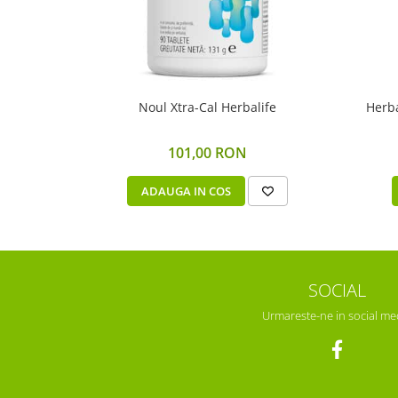
Noul Xtra-Cal Herbalife
Herba
101,00 RON
ADAUGA IN COS
SOCIAL
Urmareste-ne in social me