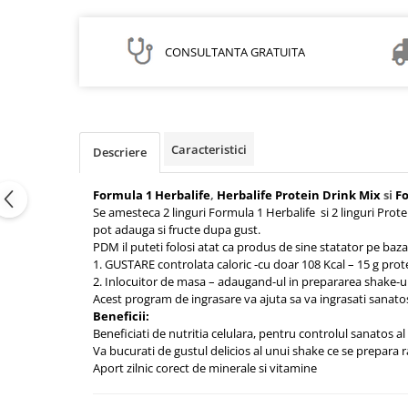
CONSULTANTA GRATUITA
Caracteristici
Descriere
Formula 1 Herbalife
,
Herbalife Protein Drink Mix
si
Fo
Se amesteca 2 linguri Formula 1 Herbalife si 2 linguri Prote
pot adauga si fructe dupa gust.
PDM il puteti folosi atat ca produs de sine statator pe baz
1. GUSTARE controlata caloric -cu doar 108 Kcal – 15 g protei
2. Inlocuitor de masa – adaugand-ul in prepararea shake-ul
Acest program de ingrasare va ajuta sa va ingrasati sanatos
Beneficii:
Beneficiati de nutritia celulara, pentru controlul sanatos al 
Va bucurati de gustul delicios al unui shake ce se prepara 
Aport zilnic corect de minerale si vitamine