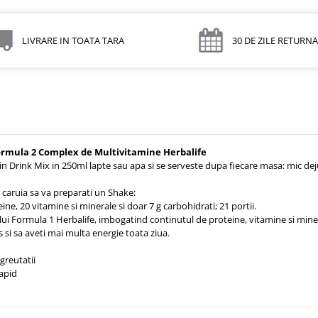
LIVRARE IN TOATA TARA
30 DE ZILE RETURN
rmula 2 Complex de Multivitamine Herbalife
in Drink Mix in 250ml lapte sau apa si se serveste dupa fiecare masa: mic deju
a caruia sa va preparati un Shake:
ne, 20 vitamine si minerale si doar 7 g carbohidrati; 21 portii.
ui Formula 1 Herbalife, imbogatind continutul de proteine, vitamine si mine
 si sa aveti mai multa energie toata ziua.
greutatii
rapid