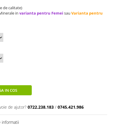
 de calitate)
Minerale in
varianta pentru Femei
sau
Varianta pentru
A IN COS
voie de ajutor?
0722.238.183
/
0745.421.986
informatii