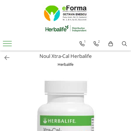
Cumpara
Controlul Greutatii
Slabire Sanatoasa Rapida
1
2
Ingrasare Sanatoasa Rapida
Noul Xtra-Cal Herbalife
Mic Dejun Inteligent
Mentinere Greutate
Herbalife
Gustari proteice
Suplimenti de Nutritie
Solutii Pentru Femei
Detoxifiere Herbalife
Imunitate Herbalife
Suport Sistem Cardiovascular
Vitamine Copii
Sanatatea Creierului