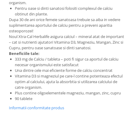
organism.
Pentru oase si dinti sanatosi folositi complexul de calciu
obtinut din plante.
Dupa 30 de ani orice femeie sanatoasa trebuie sa aiba in vedere
suplimentarea aportului de calciu pentru a preveni aparitia
osteoporozei!
Noul Xtra-Cal Herbalife asigura calciul – mineral atat de important
– cat si nutrienti ajutatori Vitamina D3, Magneziu, Mangan, Zinc si
Cupru, pentru oase sanatoase si dinti sanatosi.
Beneficiile tale:
333 mg de Calciu / tableta – poti fi sigur ca aportul de calciu
necesar organismului este satisfacut
Una dintre cele mai eficiente forme de calciu concentrat
Vitamina D3 si magneziul pe care-l contine potenteaza efectul
optim al calciului, ajuta la absorbtia si utilizarea calciului de
catre organism.
Plus contine oligoelementele magneziu, mangan, zinc, cupru
90 tablete
Informatii conformitate produs