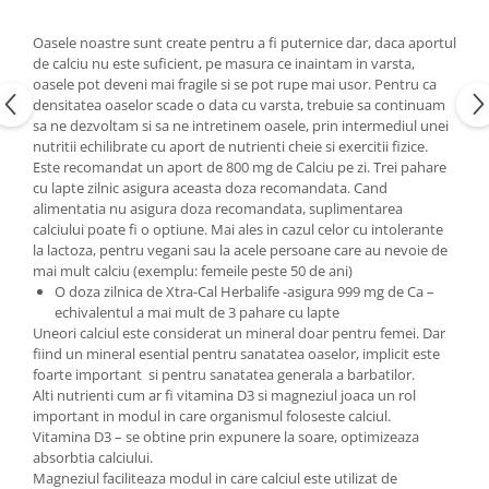
Oasele noastre sunt create pentru a fi puternice dar, daca aportul
de calciu nu este suficient, pe masura ce inaintam in varsta,
oasele pot deveni mai fragile si se pot rupe mai usor. Pentru ca
densitatea oaselor scade o data cu varsta, trebuie sa continuam
sa ne dezvoltam si sa ne intretinem oasele, prin intermediul unei
nutritii echilibrate cu aport de nutrienti cheie si exercitii fizice.
Este recomandat un aport de 800 mg de Calciu pe zi. Trei pahare
cu lapte zilnic asigura aceasta doza recomandata. Cand
alimentatia nu asigura doza recomandata, suplimentarea
calciului poate fi o optiune. Mai ales in cazul celor cu intolerante
la lactoza, pentru vegani sau la acele persoane care au nevoie de
mai mult calciu (exemplu: femeile peste 50 de ani)
O doza zilnica de Xtra-Cal Herbalife -asigura 999 mg de Ca –
echivalentul a mai mult de 3 pahare cu lapte
Uneori calciul este considerat un mineral doar pentru femei. Dar
fiind un mineral esential pentru sanatatea oaselor, implicit este
foarte important si pentru sanatatea generala a barbatilor.
Alti nutrienti cum ar fi vitamina D3 si magneziul joaca un rol
important in modul in care organismul foloseste calciul.
Vitamina D3 – se obtine prin expunere la soare, optimizeaza
absorbtia calciului.
Magneziul faciliteaza modul in care calciul este utilizat de