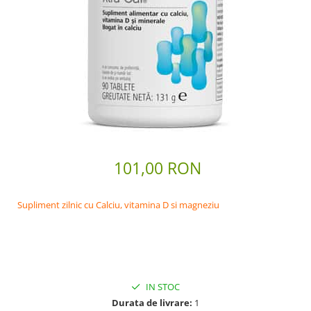
Scaderea Colesterolului
Produse vegetarieni, vegani
Gateste cu Herbalife
Sport & Fitness
Energie pentru Intreaga Zi cu
Herbalife
Nutritie H24 Sportivi
Hidratare Optima
Ingrijirea Tenului
101,00 RON
HL / SKIN
Ingrijirea Corpului
Supliment zilnic cu Calciu, vitamina D si magneziu
IN STOC
Durata de livrare:
1