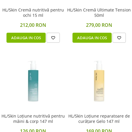
HL/Skin Cremă nutritivă pentru
HL/Skin Cremă Ultimate Tension
ochi 15 ml
50ml
212,00 RON
279,00 RON
ADAUGA IN COS
ADAUGA IN COS
HL/Skin Loțiune nutritivă pentru
HL/Skin Loțiune reparatoare de
mâini & corp 147 ml
curățare Gelo 147 ml
126,00 RON
169,00 RON