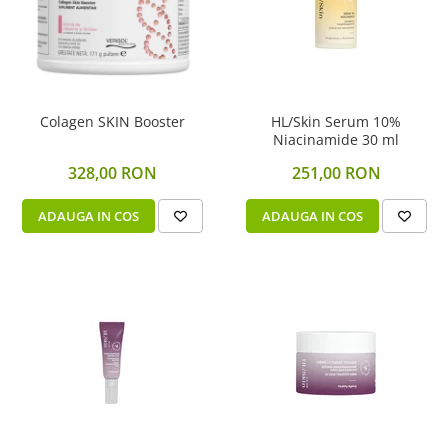
Scaderea Colesterolului
Produse vegetarieni, vegani
Gateste cu Herbalife
Sport & Fitness
Colagen SKIN Booster
HL/Skin Serum 10%
Energie pentru Intreaga Zi cu
Niacinamide 30 ml
Herbalife
328,00 RON
251,00 RON
Nutritie H24 Sportivi
Hidratare Optima
ADAUGA IN COS
ADAUGA IN COS
Ingrijirea Tenului
HL / SKIN
Ingrijirea Corpului