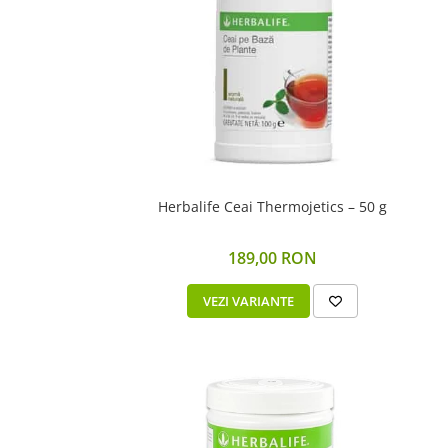
Scaderea Colesterolului
Produse vegetarieni, vegani
Gateste cu Herbalife
Sport & Fitness
Energie pentru Intreaga Zi cu
Herbalife
Nutritie H24 Sportivi
Hidratare Optima
Herbalife Ceai Thermojetics – 50 g
Ingrijirea Tenului
189,00 RON
HL / SKIN
Ingrijirea Corpului
VEZI VARIANTE