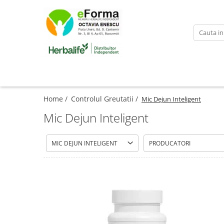
Cumpara
Controlul Greutatii
Slabire Sanatoasa Rapida
Ingrasare Sanatoasa Rapida
Mic Dejun Inteligent
Home /
Controlul Greutatii /
Mic Dejun Inteligent
Mentinere Greutate
Mic Dejun Inteligent
Gustari proteice
Suplimenti de Nutritie
MIC DEJUN INTELIGENT
PRODUCATORI
Solutii Pentru Femei
Detoxifiere Herbalife
Imunitate Herbalife
Suport Sistem Cardiovascular
Vitamine Copii
Sanatatea Creierului