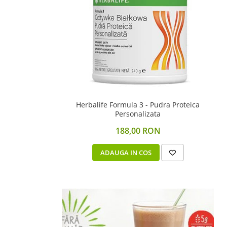
Scaderea Colesterolului
Produse vegetarieni, vegani
Gateste cu Herbalife
Sport & Fitness
Energie pentru Intreaga Zi cu
Herbalife
Nutritie H24 Sportivi
Hidratare Optima
Herbalife Formula 3 - Pudra Proteica
Personalizata
Ingrijirea Tenului
188,00 RON
HL / SKIN
Ingrijirea Corpului
ADAUGA IN COS