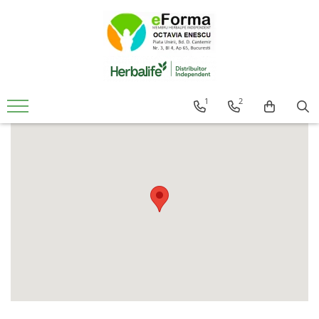
Cumpara
Controlul Greutatii
Slabire Sanatoasa Rapida
1
2
Ingrasare Sanatoasa Rapida
Mic Dejun Inteligent
Mentinere Greutate
Gustari proteice
Suplimenti de Nutritie
Solutii Pentru Femei
Detoxifiere Herbalife
Imunitate Herbalife
Suport Sistem Cardiovascular
Vitamine Copii
Sanatatea Creierului