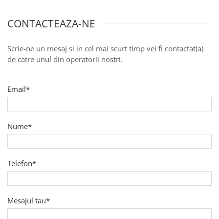
Scaderea Colesterolului
Produse vegetarieni, vegani
CONTACTEAZA-NE
Gateste cu Herbalife
Sport & Fitness
Scrie-ne un mesaj si in cel mai scurt timp vei fi contactat(a)
de catre unul din operatorii nostri.
Energie pentru Intreaga Zi cu
Herbalife
Nutritie H24 Sportivi
Email*
Hidratare Optima
Ingrijirea Tenului
Nume*
HL / SKIN
Ingrijirea Corpului
Telefon*
Mesajul tau*