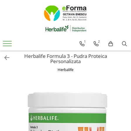
Cumpara
Controlul Greutatii
Slabire Sanatoasa Rapida
1
2
Ingrasare Sanatoasa Rapida
Herbalife Formula 3 - Pudra Proteica
Mic Dejun Inteligent
Personalizata
Mentinere Greutate
Herbalife
Gustari proteice
Suplimenti de Nutritie
Solutii Pentru Femei
Detoxifiere Herbalife
Imunitate Herbalife
Suport Sistem Cardiovascular
Vitamine Copii
Sanatatea Creierului