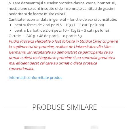
Nu are dezavantajul surselor proteice clasice: carne, branzeturi,
nuci, alune ce sunt insotite si de insemnate cantitati de grasimi
nedorite si de foarte multe calorii.
Cantitate recomandata in general – functie de sex si constitutie:
pentru femei de 2 ori pe zi 5 – 10g (1 – 2 cutii pe luna)
pentru barbati de 2 ori pe zi 10 – 15g (2 – 3 cutii pe luna)
O cutie – 240 g / 48 de portii – o portie 5 g
Pudra Proteica Herbalife o fost folosita in Studiul Clinic cu privire
la suplimentul de proteine, realizat de Universitatea din Ulm –
Germania, iar rezultatele au demonstrat ca participantii ce au
urmat o dieta mai bogata in proteine si-au controlat greutatea
mai eficient decat cei care au urmat o dieta proteica
conventionala.
Informatii conformitate produs
PRODUSE SIMILARE