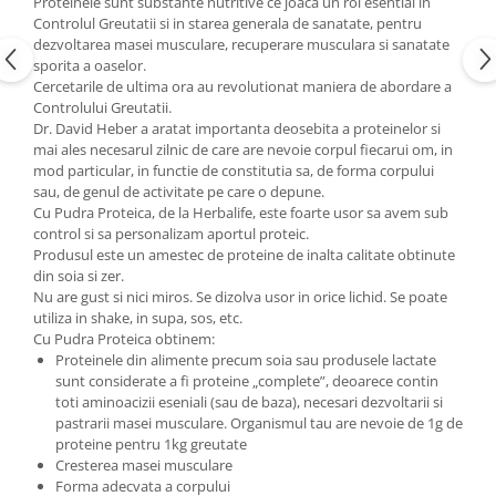
Proteinele sunt substante nutritive ce joaca un rol esential in
Controlul Greutatii si in starea generala de sanatate, pentru
dezvoltarea masei musculare, recuperare musculara si sanatate
sporita a oaselor.
Cercetarile de ultima ora au revolutionat maniera de abordare a
Controlului Greutatii.
Dr. David Heber a aratat importanta deosebita a proteinelor si
mai ales necesarul zilnic de care are nevoie corpul fiecarui om, in
mod particular, in functie de constitutia sa, de forma corpului
sau, de genul de activitate pe care o depune.
Cu Pudra Proteica, de la Herbalife, este foarte usor sa avem sub
control si sa personalizam aportul proteic.
Produsul este un amestec de proteine de inalta calitate obtinute
din soia si zer.
Nu are gust si nici miros. Se dizolva usor in orice lichid. Se poate
utiliza in shake, in supa, sos, etc.
Cu Pudra Proteica obtinem:
Proteinele din alimente precum soia sau produsele lactate
sunt considerate a fi proteine „complete”, deoarece contin
toti aminoacizii eseniali (sau de baza), necesari dezvoltarii si
pastrarii masei musculare. Organismul tau are nevoie de 1g de
proteine pentru 1kg greutate
Cresterea masei musculare
Forma adecvata a corpului