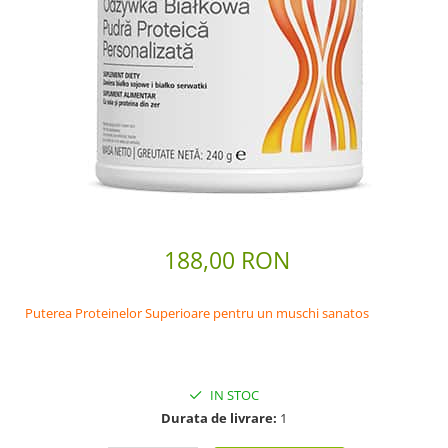
Scaderea Colesterolului
Produse vegetarieni, vegani
Gateste cu Herbalife
Sport & Fitness
Energie pentru Intreaga Zi cu
Herbalife
Nutritie H24 Sportivi
Hidratare Optima
Ingrijirea Tenului
188,00 RON
HL / SKIN
Ingrijirea Corpului
Puterea Proteinelor Superioare pentru un muschi sanatos
IN STOC
Durata de livrare:
1