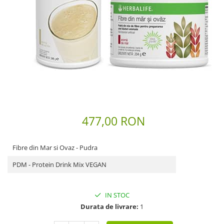
Scaderea Colesterolului
Produse vegetarieni, vegani
Gateste cu Herbalife
Sport & Fitness
Energie pentru Intreaga Zi cu
Herbalife
Nutritie H24 Sportivi
Hidratare Optima
Ingrijirea Tenului
477,00 RON
HL / SKIN
Ingrijirea Corpului
Fibre din Mar si Ovaz - Pudra
PDM - Protein Drink Mix VEGAN
IN STOC
Durata de livrare:
1