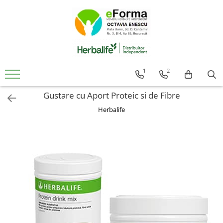
Cumpara
Controlul Greutatii
Slabire Sanatoasa Rapida
1
2
Ingrasare Sanatoasa Rapida
Gustare cu Aport Proteic si de Fibre
Mic Dejun Inteligent
Mentinere Greutate
Herbalife
Gustari proteice
Suplimenti de Nutritie
Solutii Pentru Femei
Detoxifiere Herbalife
Imunitate Herbalife
Suport Sistem Cardiovascular
Vitamine Copii
Sanatatea Creierului