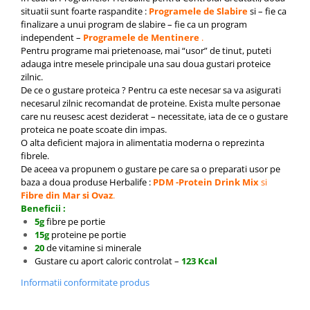
situatii sunt foarte raspandite :
Programele de Slabire
si – fie ca
finalizare a unui program de slabire – fie ca un program
independent –
Programele de Mentinere
.
Pentru programe mai prietenoase, mai “usor” de tinut, puteti
adauga intre mesele principale una sau doua gustari proteice
zilnic.
De ce o gustare proteica ? Pentru ca este necesar sa va asigurati
necesarul zilnic recomandat de proteine. Exista multe personae
care nu reusesc acest deziderat – necessitate, iata de ce o gustare
proteica ne poate scoate din impas.
O alta deficient majora in alimentatia moderna o reprezinta
fibrele.
De aceea va propunem o gustare pe care sa o preparati usor pe
baza a doua produse Herbalife :
PDM -Protein Drink Mix
si
Fibre din Mar si Ovaz
.
Beneficii :
5g
fibre pe portie
15g
proteine pe portie
20
de vitamine si minerale
Gustare cu aport caloric controlat –
123 Kcal
Informatii conformitate produs