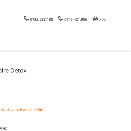
0722.238.183
0745.421.986
0,00
bire Detox
 de Slabire Herbalife Mini
Ovaz