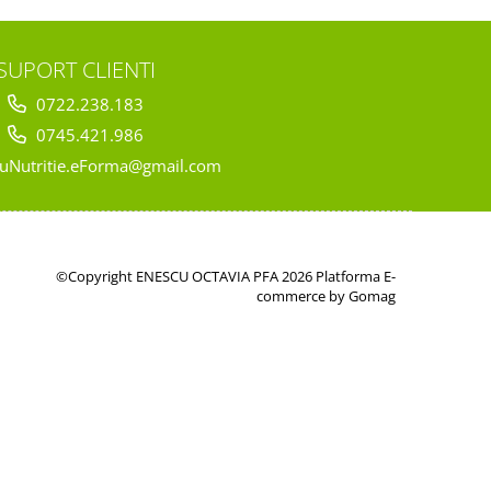
SUPORT CLIENTI
0722.238.183
0745.421.986
uNutritie.eForma@gmail.com
©Copyright ENESCU OCTAVIA PFA 2026
Platforma E-
commerce by Gomag