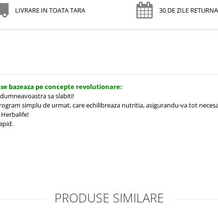
LIVRARE IN TOATA TARA
30 DE ZILE RETURN
 se bazeaza pe concepte revolutionare:
 dumneavoastra sa slabiti!
program simplu de urmat, care echilibreaza nutritia, asigurandu-va tot necesar
 Herbalife!
apid.
PRODUSE SIMILARE