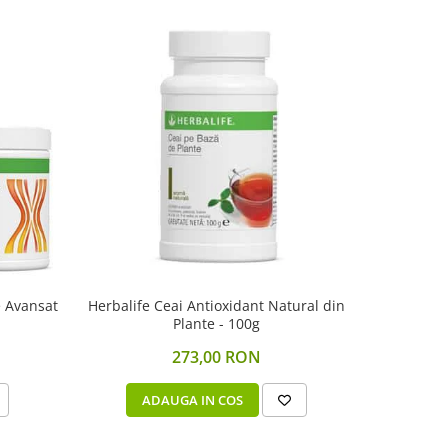
e Avansat
Herbalife Ceai Antioxidant Natural din
LIFTO
Plante - 100g
273,00 RON
ADAUGA IN COS
A