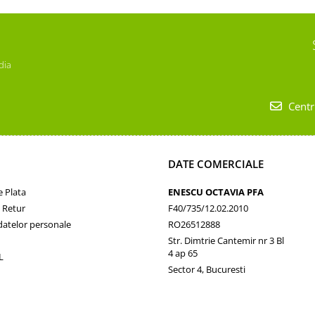
dia
Centr
DATE COMERCIALE
 Plata
ENESCU OCTAVIA PFA
e Retur
F40/735/12.02.2010
datelor personale
RO26512888
Str. Dimtrie Cantemir nr 3 Bl
4 ap 65
L
Sector 4, Bucuresti