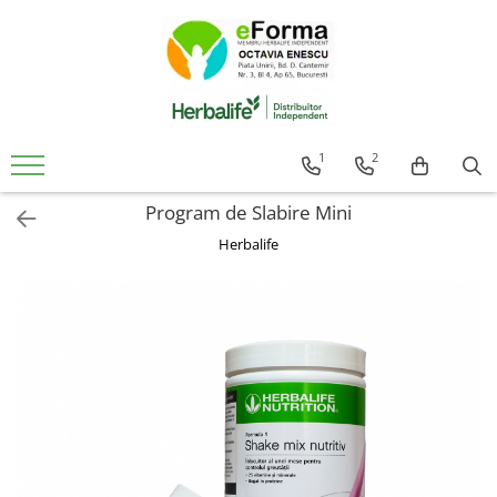
Cumpara
Controlul Greutatii
Slabire Sanatoasa Rapida
1
2
Ingrasare Sanatoasa Rapida
Program de Slabire Mini
Mic Dejun Inteligent
Mentinere Greutate
Herbalife
Gustari proteice
Suplimenti de Nutritie
Solutii Pentru Femei
Detoxifiere Herbalife
Imunitate Herbalife
Suport Sistem Cardiovascular
Vitamine Copii
Sanatatea Creierului