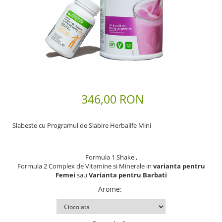
Scaderea Colesterolului
Produse vegetarieni, vegani
Gateste cu Herbalife
Sport & Fitness
Energie pentru Intreaga Zi cu
Herbalife
Nutritie H24 Sportivi
346,00 RON
Hidratare Optima
Ingrijirea Tenului
Slabeste cu Programul de Slabire Herbalife Mini
HL / SKIN
Ingrijirea Corpului
Formula 1 Shake ,
Formula 2 Complex de Vitamine si Minerale in
varianta pentru
Femei
sau
Varianta pentru Barbati
Arome
: