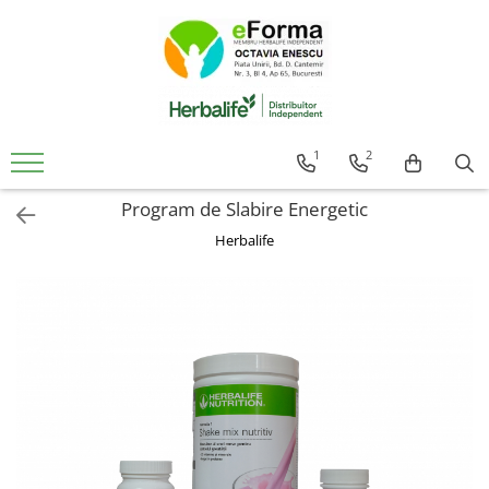
Cumpara
Controlul Greutatii
Slabire Sanatoasa Rapida
1
2
Ingrasare Sanatoasa Rapida
Program de Slabire Energetic
Mic Dejun Inteligent
Mentinere Greutate
Herbalife
Gustari proteice
Suplimenti de Nutritie
Solutii Pentru Femei
Detoxifiere Herbalife
Imunitate Herbalife
Suport Sistem Cardiovascular
Vitamine Copii
Sanatatea Creierului