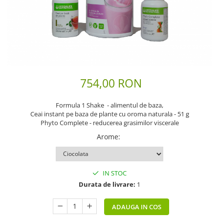
Scaderea Colesterolului
Produse vegetarieni, vegani
Gateste cu Herbalife
Sport & Fitness
Energie pentru Intreaga Zi cu
Herbalife
754,00 RON
Nutritie H24 Sportivi
Hidratare Optima
Formula 1 Shake - alimentul de baza,
Ingrijirea Tenului
Ceai instant pe baza de plante cu oroma naturala - 51 g
Phyto Complete - reducerea grasimilor viscerale
HL / SKIN
Arome
:
Ingrijirea Corpului
IN STOC
Durata de livrare:
1
ADAUGA IN COS