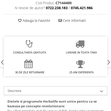
Cod Produs:
C7144400
Ai nevoie de ajutor?
0722.238.183
/
0745.421.986
Adauga la Favorite
Cere informatii
CONSULTANTA GRATUITA
LIVRARE IN TOATA TARA
30 DE ZILE RETURNARE
25 ANI EXPERIENTA
Descriere
Dietele si programele Herbalife sunt unice pentru ca se
bazeaza pe concepte revolutionare:
Nu a fost niciodata atat de usor sa slabiti. Acesta este un program