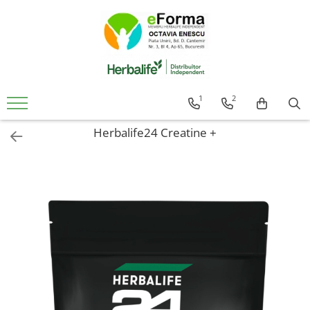
Cumpara
Controlul Greutatii
Slabire Sanatoasa Rapida
1
2
Ingrasare Sanatoasa Rapida
Herbalife24 Creatine +
Mic Dejun Inteligent
Mentinere Greutate
Gustari proteice
Suplimenti de Nutritie
Solutii Pentru Femei
Detoxifiere Herbalife
Imunitate Herbalife
Suport Sistem Cardiovascular
Vitamine Copii
Sanatatea Creierului