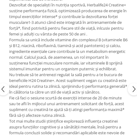
Dezvoltat de specialiști în nutriția sportivă, Herbalife24 Creatine+
susține performanța fizică, optimizează producerea de energie în
timpul exercițiilor intense* și contribuie la dezvoltarea forței
musculare1-3 atunci când este integrată în antrenamentele de
forță*, fiind potrivită pentru fiecare stil de viață, inlcusiv pentru
femei și adulți cu vârsta de peste 50 de ani .
Formula sa unică include vitamine din complexul B (vitaminele B6
și B12, niacină, riboflavină, tiamină și acid pantotenic) și calciu,
ingrediente esențiale care contribuie la un metabolism energetic
normal. Calciul joacă, de asemenea, un rol important în
susținerea funcției musculare normale, iar vitaminele B sprijină
sistemul imunitar pentru un organism puternic și echilibrat.
Nu trebuie să te antrenezi regulat la sală pentru a te bucura de
beneficiile H24 Creatine+. Acest supliment vegan cu creatină este
ideal pentru rutina ta zilnică, sprijinindu-ți performanța generală*
în călătoria ta către un stil de viață activ și sănătos.
Fie că faci o sesiune scurtă de exerciții intense de 20 de minute
sau te afli în mijlocul unui antrenament solicitant de forță, acest
supliment cu creatină te ajută să-ți atingi performanța maximă*
fără să-ți afecteze rutina zilnică.
Tot mai multe studii științifice explorează influența creatinei
asupra funcțiilor cognitive și a sănătății mentale, însă pentru a
formula concluzii solide și recomandări aplicabile este nevoie de