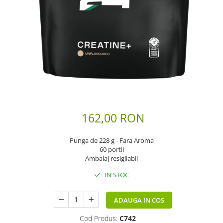
Scaderea Colesterolului
Produse vegetarieni, vegani
Gateste cu Herbalife
Sport & Fitness
Energie pentru Intreaga Zi cu
Herbalife
Nutritie H24 Sportivi
Hidratare Optima
Ingrijirea Tenului
162,00 RON
HL / SKIN
Punga de 228 g - Fara Aroma
Ingrijirea Corpului
60 portii
Ambalaj resigilabil
IN STOC
ADAUGA IN COS
Cod Produs:
C742