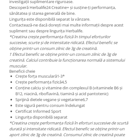
investigații suplimentare riguroase.
Descoperă Herbalife24 Creatine+ și susține-ți performanța,
sănătatea și starea generală de bine.
Lingurița este disponibilă separat la vânzare.
Contactează-ne dacă dorești mai multe informații despre acest
supliment sau despre lingurița Herbalife.
*Creatina crește performanța fizică în timpul eforturilor
succesive, scurte și de intensitate ridicată. Efectul benefic se
obține printr-un consum zilnic de 3g de creatină.
† Efectul benefic se obține printr-un consum zilnic de 3g de
creatină. Calciul contribuie la funcționarea normală a sistemului
muscular.
Beneficii cheie
Crește forța musculară1-3*
Crește performanța fizică4,5
Conține calciu și vitamine din complexul B (vitaminele B6 și
B12, niacină, riboflavină, tiamină și acid pantotenic)
Sprijină dietele vegane și vegetariene6,7
Este sigură pentru consum îndelungat
Certificat Informed Sport
Lingurița disponibilă separat
*Creatina crește performanța fizică în eforturi succesive de scurtă
durată și intensitate ridicată. Efectul benefic se obține printr-un
aport zilnic de 3g de creatină. Consumul zilnic de creatină poate