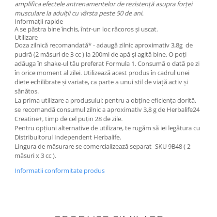
amplifica efectele antrenamentelor de rezistență asupra forței
musculare la adulții cu vârsta peste 50 de ani.
Informații rapide
A se păstra bine închis, într-un loc răcoros și uscat.
Utilizare
Doza zilnică recomandată* - adaugă zilnic aproximativ 3,8g de
pudră (2 măsuri de 3 cc ) la 200ml de apă și agită bine. O poți
adăuga în shake-ul tău preferat Formula 1. Consumă o dată pe zi
în orice moment al zilei. Utilizează acest produs în cadrul unei
diete echilibrate și variate, ca parte a unui stil de viață activ și
sănătos.
La prima utilizare a produsului: pentru a obține eficiența dorită,
se recomandă consumul zilnic a aproximativ 3,8 g de Herbalife24
Creatine+, timp de cel puțin 28 de zile.
Pentru opțiuni alternative de utilizare, te rugăm să iei legătura cu
Distribuitorul Independent Herbalife.
Lingura de măsurare se comercializează separat- SKU 9B48 ( 2
măsuri x 3 cc ).
Informatii conformitate produs