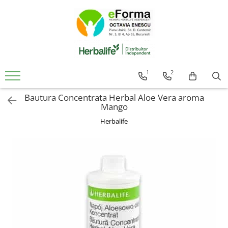
Cumpara
Controlul Greutatii
Slabire Sanatoasa Rapida
1
2
Ingrasare Sanatoasa Rapida
Bautura Concentrata Herbal Aloe Vera aroma
Mic Dejun Inteligent
Mango
Mentinere Greutate
Herbalife
Gustari proteice
Suplimenti de Nutritie
Solutii Pentru Femei
Detoxifiere Herbalife
Imunitate Herbalife
Suport Sistem Cardiovascular
Vitamine Copii
Sanatatea Creierului