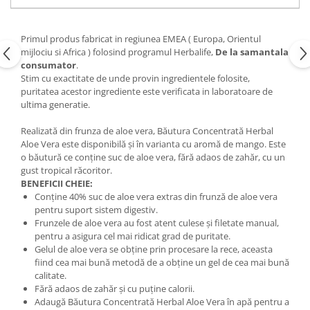
Primul produs fabricat in regiunea EMEA ( Europa, Orientul
mijlociu si Africa ) folosind programul Herbalife,
De la samanta
la
consumator
.
Stim cu exactitate de unde provin ingredientele folosite,
puritatea acestor ingrediente este verificata in laboratoare de
ultima generatie.
Realizată din frunza de aloe vera, Băutura Concentrată Herbal
Aloe Vera este disponibilă şi în varianta cu aromă de mango. Este
o băutură ce conţine suc de aloe vera, fără adaos de zahăr, cu un
gust tropical răcoritor.
BENEFICII CHEIE:
Conţine 40% suc de aloe vera extras din frunză de aloe vera
pentru suport sistem digestiv.
Frunzele de aloe vera au fost atent culese şi filetate manual,
pentru a asigura cel mai ridicat grad de puritate.
Gelul de aloe vera se obţine prin procesare la rece, aceasta
fiind cea mai bună metodă de a obţine un gel de cea mai bună
calitate.
Fără adaos de zahăr şi cu puţine calorii.
Adaugă Băutura Concentrată Herbal Aloe Vera în apă pentru a