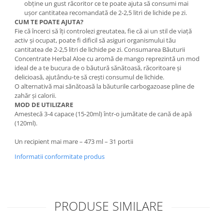
obţine un gust răcoritor ce te poate ajuta să consumi mai
uşor cantitatea recomandată de 2-2,5 litri de lichide pe zi.
CUM TE POATE AJUTA?
Fie că încerci să îţi controlezi greutatea, fie că ai un stil de viaţă
activ şi ocupat, poate fi dificil să asiguri organismului tău
cantitatea de 2-2,5 litri de lichide pe zi. Consumarea Băuturii
Concentrate Herbal Aloe cu aromă de mango reprezintă un mod
ideal de a te bucura de o băutură sănătoasă, răcoritoare şi
delicioasă, ajutându-te să creşti consumul de lichide.
O alternativă mai sănătoasă la băuturile carbogazoase pline de
zahăr şi calorii.
MOD DE UTILIZARE
Amestecă 3-4 capace (15-20ml) într-o jumătate de cană de apă
(120ml).
Un recipient mai mare – 473 ml – 31 portii
Informatii conformitate produs
PRODUSE SIMILARE