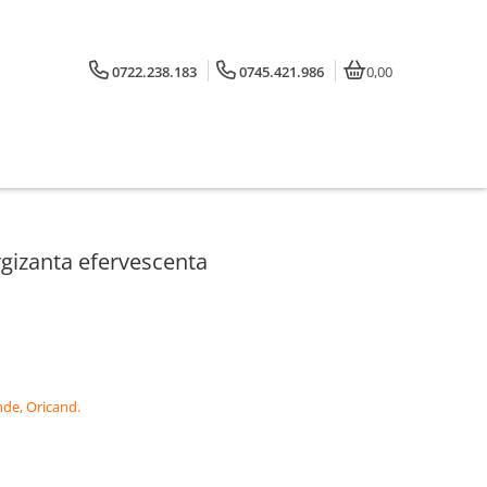
0722.238.183
0745.421.986
0,00
rgizanta efervescenta
de, Oricand.