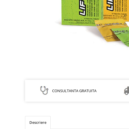
Scaderea Colesterolului
Produse vegetarieni, vegani
Gateste cu Herbalife
Sport & Fitness
Energie pentru Intreaga Zi cu
Herbalife
Nutritie H24 Sportivi
Hidratare Optima
Ingrijirea Tenului
HL / SKIN
Ingrijirea Corpului
CONSULTANTA GRATUITA
Descriere