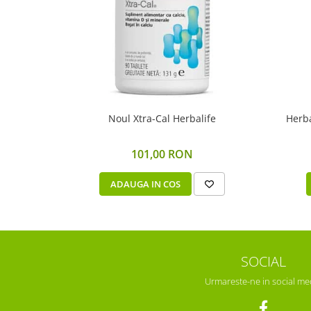
Noul Xtra-Cal Herbalife
Herba
101,00 RON
ADAUGA IN COS
SOCIAL
Urmareste-ne in social me