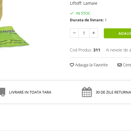
Liftoff
:
Lamaie
IN STOC
Durata de livrare:
1
ADAUG
Cod Produs:
311
Ai nevoie de a
Adauga la Favorite
Cere 
LIVRARE IN TOATA TARA
30 DE ZILE RETURN