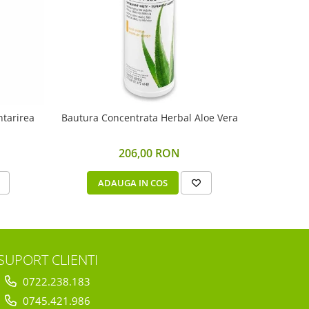
ntarirea
Bautura Concentrata Herbal Aloe Vera
Program He
206,00 RON
ADAUGA IN COS
V
SUPORT CLIENTI
0722.238.183
0745.421.986