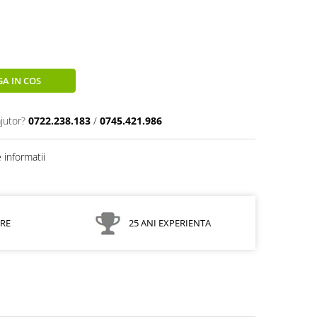
A IN COS
jutor?
0722.238.183
/
0745.421.986
informatii
ARE
25 ANI EXPERIENTA