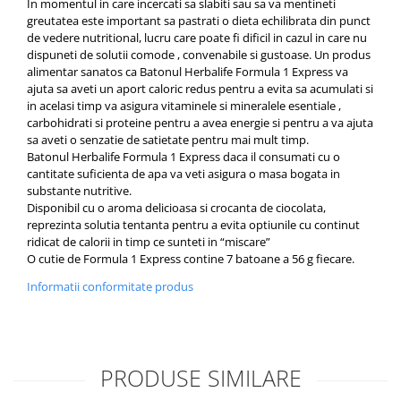
In momentul in care incercati sa slabiti sau sa va mentineti
greutatea este important sa pastrati o dieta echilibrata din punct
de vedere nutritional, lucru care poate fi dificil in cazul in care nu
dispuneti de solutii comode , convenabile si gustoase. Un produs
alimentar sanatos ca Batonul Herbalife Formula 1 Express va
ajuta sa aveti un aport caloric redus pentru a evita sa acumulati si
in acelasi timp va asigura vitaminele si mineralele esentiale ,
carbohidrati si proteine pentru a avea energie si pentru a va ajuta
sa aveti o senzatie de satietate pentru mai mult timp.
Batonul Herbalife Formula 1 Express daca il consumati cu o
cantitate suficienta de apa va veti asigura o masa bogata in
substante nutritive.
Disponibil cu o aroma delicioasa si crocanta de ciocolata,
reprezinta solutia tentanta pentru a evita optiunile cu continut
ridicat de calorii in timp ce sunteti in “miscare”
O cutie de Formula 1 Express contine 7 batoane a 56 g fiecare.
Informatii conformitate produs
PRODUSE SIMILARE