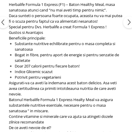
Herbalife Formula 1 Express (F1) – Baton Healthy Meal, masa
sanatoasa atunci cand “nu mai aveti timp pentru nimic”.
Daca sunteti o persoana foarte ocupata, aceasta nu va mai putea
fi o scuza pentru faptul ca va alimentati nesanatos!
Special pentru Dvs. Herbalife a creat Formula 1 Express !
Gustos si Avantajos
Beneficiile principale:
Substante nutritive echilibrate pentru o masa completa si
sanatoasa
Bogat in fibre, pentru aport de energie si pentru senzatie de
satietate
Doar 207 calorii pentru fiecare baton!
Indice Glicemic scazut
Potrivit pentru vegetarieni
Asigurati-va ca aveti la indemana acest baton delicios. Asa veti
avea certitudinea ca primiti intotdeauna nutritia de care aveti
nevoie.
Batonul Herbalife Formula 1 Express Healty Meal va asigura
substantele nutritive esentiale, necesare pentru o masa
sanatoasa ” in miscare.
Contine vitamine si minerale care va ajuta sa atingeti dozele
zilnice recomandate
De ce aveti nevoie de el?