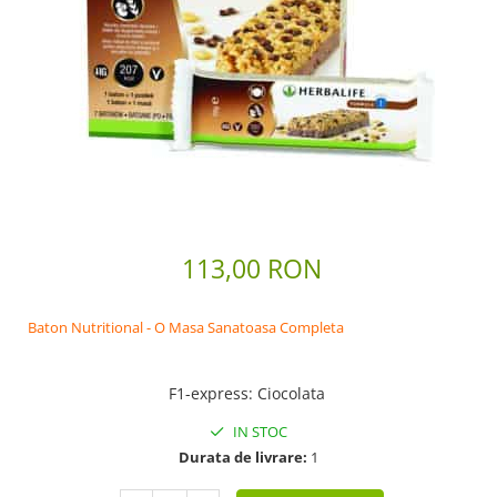
Scaderea Colesterolului
Produse vegetarieni, vegani
Gateste cu Herbalife
Sport & Fitness
Energie pentru Intreaga Zi cu
Herbalife
Nutritie H24 Sportivi
Hidratare Optima
Ingrijirea Tenului
113,00 RON
HL / SKIN
Ingrijirea Corpului
Baton Nutritional - O Masa Sanatoasa Completa
F1-express
:
Ciocolata
IN STOC
Durata de livrare:
1