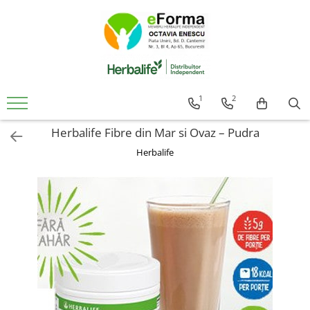
Cumpara
Controlul Greutatii
Slabire Sanatoasa Rapida
1
2
Ingrasare Sanatoasa Rapida
Herbalife Fibre din Mar si Ovaz – Pudra
Mic Dejun Inteligent
Mentinere Greutate
Herbalife
Gustari proteice
Suplimenti de Nutritie
Solutii Pentru Femei
Detoxifiere Herbalife
Imunitate Herbalife
Suport Sistem Cardiovascular
Vitamine Copii
Sanatatea Creierului