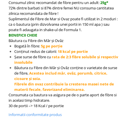
Consumul zilnic recomandat de fibre pentru un adult:
25g*
72% dintre barbati si 87% dintre femei NU consuma cantitatea
zilnica recomandata de fibre !
Suplimentul de Fibre de Mar si Ovaz poate fi utilizat in 2 moduri :
ca o bautura (prin dizvolvarea unei portii in 150 ml apa ) sau
poate fi adaugata in shake-ul de Formula 1.
BENEFICII CHEIE
Băutura cu Fibre din Măr și Ovăz
Bogată în fibre:
5g pe porție
Conținut redus de calorii:
18 kcal pe portie
Șase surse de fibre cu
rata de 2:3 fibre solubile și respectiv
insolubile
Băutura cu Fibre din Măr și Ovăz conține o varietate de surse
de fibre,
Acestea includ măr, ovăz, porumb, citrice,
cicoare și soia.
Fibrele din ovaz contribuie la cresterea masei nete de
materii fecale, favorizand eliminarea.
Consumata ca bautura va asigura pe de o parte aport de fibre si
in acelasi timp hidratare.
30 de portii –> 18 Kcal / pe portie
Informatii conformitate produs