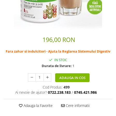
Scaderea Colesterolului
Produse vegetarieni, vegani
Gateste cu Herbalife
Sport & Fitness
Energie pentru Intreaga Zi cu
Herbalife
196,00 RON
Nutritie H24 Sportivi
Hidratare Optima
Fara zahar si indulcitori - Ajuta la Reglarea Sistemului Digestiv
Ingrijirea Tenului
IN STOC
Durata de livrare:
1
HL / SKIN
Ingrijirea Corpului
ADAUGA IN COS
Cod Produs:
499
Ai nevoie de ajutor?
0722.238.183
/
0745.421.986
Adauga la Favorite
Cere informatii