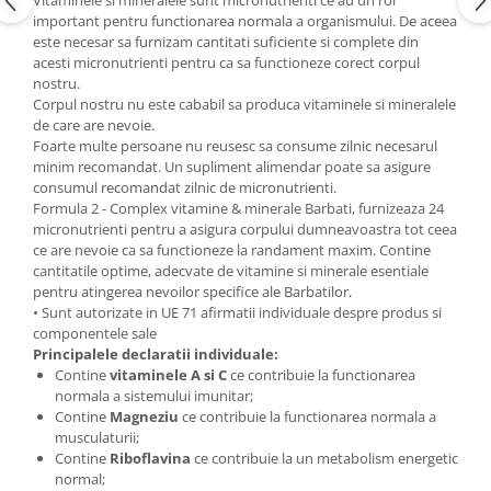
Vitaminele si mineralele sunt micronutrienti ce au un rol
important pentru functionarea normala a organismului. De aceea
este necesar sa furnizam cantitati suficiente si complete din
acesti micronutrienti pentru ca sa functioneze corect corpul
nostru.
Corpul nostru nu este cababil sa produca vitaminele si mineralele
de care are nevoie.
Foarte multe persoane nu reusesc sa consume zilnic necesarul
minim recomandat. Un supliment alimendar poate sa asigure
consumul recomandat zilnic de micronutrienti.
Formula 2 - Complex vitamine & minerale Barbati, furnizeaza 24
micronutrienti pentru a asigura corpului dumneavoastra tot ceea
ce are nevoie ca sa functioneze la randament maxim. Contine
cantitatile optime, adecvate de vitamine si minerale esentiale
pentru atingerea nevoilor specifice ale Barbatilor.
• Sunt autorizate in UE 71 afirmatii individuale despre produs si
componentele sale
Principalele declaratii individuale:
Contine
vitaminele A si C
ce contribuie la functionarea
normala a sistemului imunitar;
Contine
Magneziu
ce contribuie la functionarea normala a
musculaturii;
Contine
Riboflavina
ce contribuie la un metabolism energetic
normal;