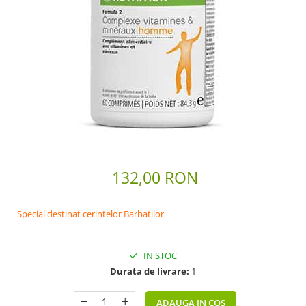
Scaderea Colesterolului
Produse vegetarieni, vegani
Gateste cu Herbalife
Sport & Fitness
Energie pentru Intreaga Zi cu
Herbalife
Nutritie H24 Sportivi
Hidratare Optima
Ingrijirea Tenului
132,00 RON
HL / SKIN
Ingrijirea Corpului
Special destinat cerintelor Barbatilor
IN STOC
Durata de livrare:
1
ADAUGA IN COS