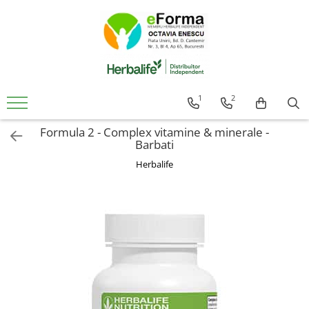
Cumpara
Controlul Greutatii
Slabire Sanatoasa Rapida
1
2
Ingrasare Sanatoasa Rapida
Formula 2 - Complex vitamine & minerale -
Mic Dejun Inteligent
Barbati
Mentinere Greutate
Herbalife
Gustari proteice
Suplimenti de Nutritie
Solutii Pentru Femei
Detoxifiere Herbalife
Imunitate Herbalife
Suport Sistem Cardiovascular
Vitamine Copii
Sanatatea Creierului