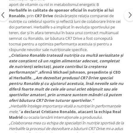
aport de vitamin cu rol in metabolismul energetic B
Herbalife in calitate de sponsor oficial în nutriţie al lui
Ronaldo
, prin
CR7 Drive
desăvârşeşte relaţia companiei de
nutriţie cu celebrul sportiv şi reflectă luni de colaborare între cei
doi parteneri. Herbalife s-a implicat în evoluţia sportivului pe
teren, dar şi în afara terenului în baza unui contract multianual
semnat cu Ronaldo, iar băutura CR7 Drive a fost concepută
tocmai pentru a optimiza performanţa acestuia şi pentru a
răspunde nevoilor sale nutriţionale specifice.
„Cristiano Ronaldo tratează nutriţia cu multă seriozitate şi
este conştient că un regim alimentar adecvat, completat
de nutrienţi selectaţi, poate contribui la creşterea
performanţei”
,afirmă Michael Johnson, preşedinte şi CEO
al Herbalife.
„Am dezvoltat produsul CR7 Drive special
pentru Ronaldo şi cu ajutorul acestuia, însă nevoile sale nu
diferă foarte mult de cele ale unui atlet obişnuit sau ale
sportivilor amatori, prin urmare suntem mândri că putem
oferi băutura CR7 Drive tuturor sportivilor.”
„Herbalife înţelege importanţa vitală a nutriţiei în performanţele
mele,”
a declarat Cristiano Ronaldo, atacant la echipa Real
Madrid
cu ocazia lansării internaţionale a produsului.
„Colaborarea mea cu echipa de specialişti în nutriţie sportivă de la
Herbalife la procesul de dezvoltare a băuturii CR7 Drive mi-a adus