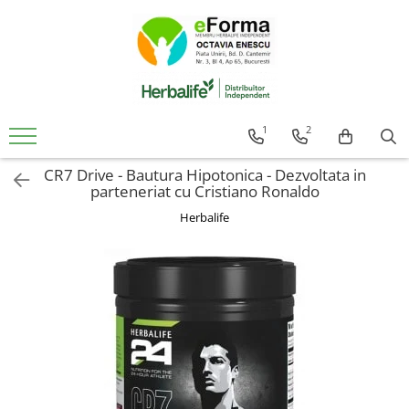
Cumpara
Controlul Greutatii
Slabire Sanatoasa Rapida
1
2
Ingrasare Sanatoasa Rapida
CR7 Drive - Bautura Hipotonica - Dezvoltata in
Mic Dejun Inteligent
parteneriat cu Cristiano Ronaldo
Mentinere Greutate
Herbalife
Gustari proteice
Suplimenti de Nutritie
Solutii Pentru Femei
Detoxifiere Herbalife
Imunitate Herbalife
Suport Sistem Cardiovascular
Vitamine Copii
Sanatatea Creierului