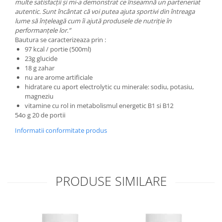
multe satisfacţii şi mi-a demonstrat ce înseamnă un parteneriat
autentic. Sunt încântat că voi putea ajuta sportivi din întreaga
lume să înţeleagă cum îi ajută produsele de nutriţie în
performanţele lor.”
Bautura se caracterizeaza prin :
97 kcal / portie (500ml)
23g glucide
18 g zahar
nu are arome artificiale
hidratare cu aport electrolytic cu minerale: sodiu, potasiu,
magneziu
vitamine cu rol in metabolismul energetic B1 si B12
54o g 20 de portii
Informatii conformitate produs
PRODUSE SIMILARE