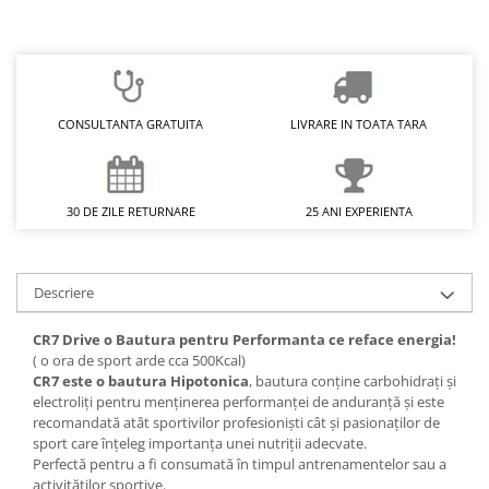
CONSULTANTA GRATUITA
LIVRARE IN TOATA TARA
30 DE ZILE RETURNARE
25 ANI EXPERIENTA
Descriere
CR7 Drive o Bautura pentru Performanta ce reface energia!
( o ora de sport arde cca 500Kcal)
CR7 este o bautura Hipotonica
, bautura conţine carbohidraţi şi
electroliţi pentru menţinerea performanţei de anduranţă şi este
recomandată atât sportivilor profesionişti cât şi pasionaţilor de
sport care înţeleg importanţa unei nutriţii adecvate.
Perfectă pentru a fi consumată în timpul antrenamentelor sau a
activităţilor sportive.