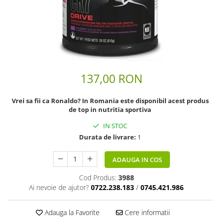
Scaderea Colesterolului
Produse vegetarieni, vegani
Gateste cu Herbalife
Sport & Fitness
Energie pentru Intreaga Zi cu
Herbalife
137,00 RON
Nutritie H24 Sportivi
Hidratare Optima
Vrei sa fii ca Ronaldo? In Romania este disponibil acest produs
de top in nutritia sportiva
Ingrijirea Tenului
IN STOC
HL / SKIN
Durata de livrare:
1
Ingrijirea Corpului
ADAUGA IN COS
Cod Produs:
3988
Ai nevoie de ajutor?
0722.238.183
/
0745.421.986
Adauga la Favorite
Cere informatii