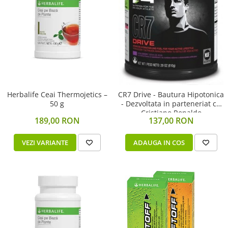
Scaderea Colesterolului
Produse vegetarieni, vegani
Gateste cu Herbalife
Sport & Fitness
Energie pentru Intreaga Zi cu
Herbalife
Nutritie H24 Sportivi
Herbalife Ceai Thermojetics –
CR7 Drive - Bautura Hipotonica
Hidratare Optima
50 g
- Dezvoltata in parteneriat cu
Cristiano Ronaldo
Ingrijirea Tenului
189,00 RON
137,00 RON
HL / SKIN
VEZI VARIANTE
ADAUGA IN COS
Ingrijirea Corpului